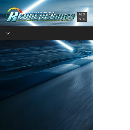
UA-86120834-3
ME
NU