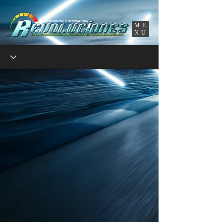
UA-86120834-3
ME
NU