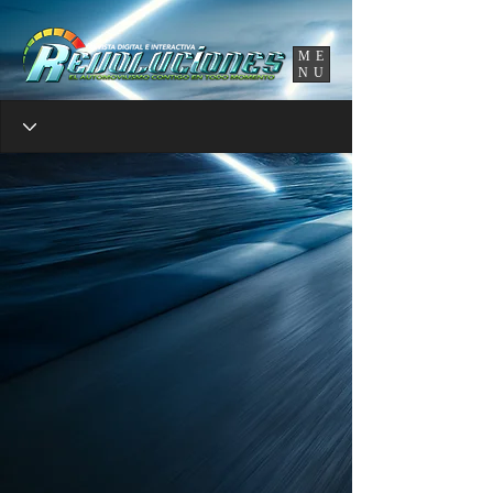
UA-86120834-3
ME
NU