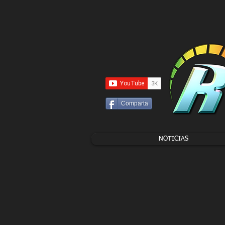
UA-86120834-3
Comparta
NOTICIAS