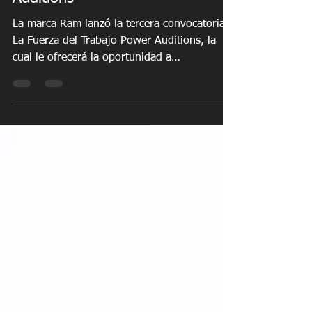
La Fuerza del Trabajo, Power
Auditions
La marca Ram lanzó la tercera convocatoria
La Fuerza del Trabajo Power Auditions, la
cual le ofrecerá la oportunidad a
emprendedores en...