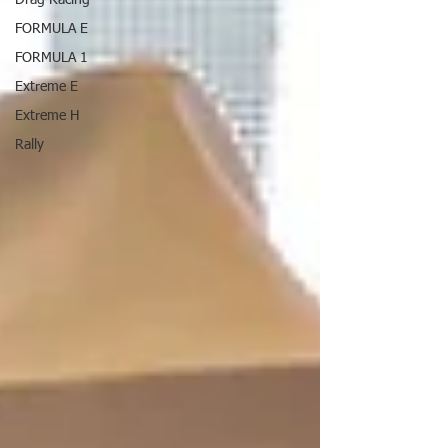
Drag Racing
FORMULA E
FORMULA 1
Extreme E
Extreme H
Rally