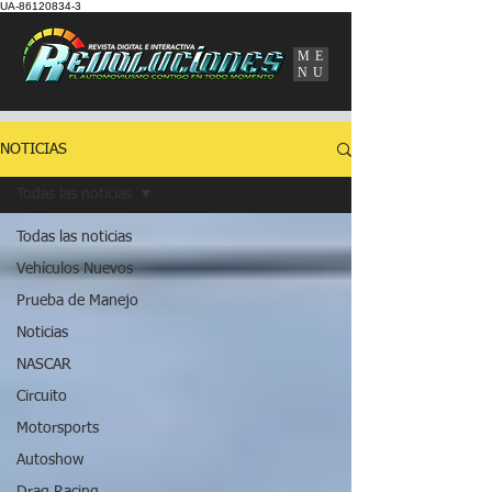
UA-86120834-3
ME
NU
NOTICIAS
Todas las noticias
Todas las noticias
Vehículos Nuevos
Prueba de Manejo
Noticias
NASCAR
Circuito
Motorsports
Autoshow