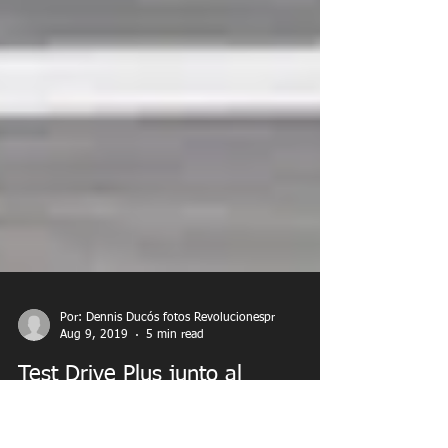
Por: Dennis Ducós fotos Revolucionespr
Aug 9, 2019
5 min read
Test Drive Plus junto al