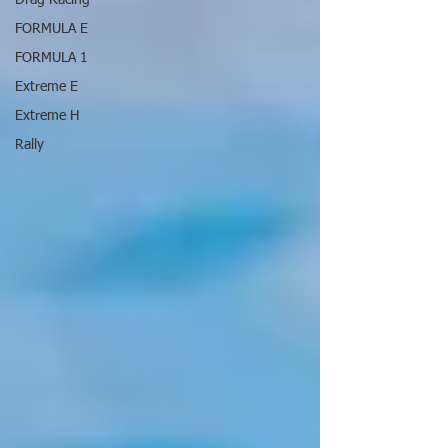
Drag Racing
FORMULA E
FORMULA 1
Extreme E
Extreme H
Rally