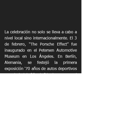
La celebración no solo se lleva a cabo a 
nivel local sino internacionalmente. El 3 
de febrero, “The Porsche Effect” fue 
inaugurado en el Petersen Automotive 
Museum en Los Ángeles. En Berlín, 
Alemania, se festejó la primera 
exposición ‘70 años de autos deportivos 
Porsche’ del 20 al 31 de marzo. El 
pasado viernes 8 de junio, el Museo 
Porsche en Stuggart, Alemania realizó la 
apertura de su exhibición ‘70 años de 
autos deportivos Porsche’, la cual se 
extenderá hasta el 6 de enero de 2019.  