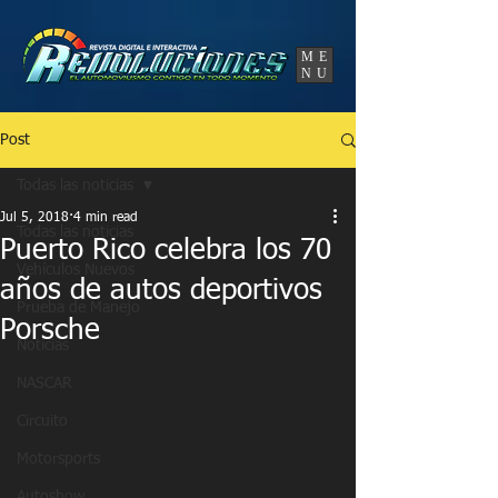
UA-86120834-3
ME
NU
Post
Todas las noticias
Jul 5, 2018
4 min read
Todas las noticias
Puerto Rico celebra los 70
Vehículos Nuevos
años de autos deportivos
Prueba de Manejo
Porsche
Noticias
NASCAR
Circuito
Motorsports
Autoshow