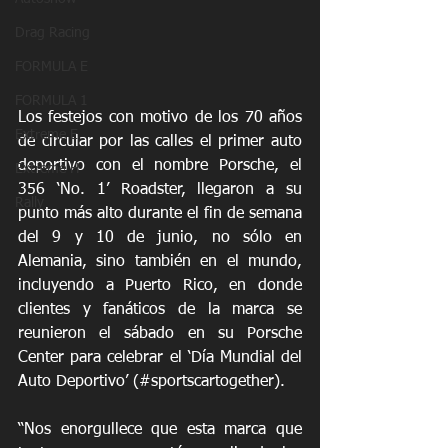
Drag Racing
FORMULA E
FORMULA 1
Los festejos con motivo de los 70 años 
Extreme E
de circular por las calles el primer auto 
deportivo con el nombre Porsche, el 
Extreme H
356 ‘No. 1’ Roadster, llegaron a su 
Rally
punto más alto durante el fin de semana 
del 9 y 10 de junio, no sólo en 
Alemania, sino también en el mundo, 
incluyendo a Puerto Rico, en donde 
clientes y fanáticos de la marca se 
reunieron el sábado en su Porsche 
Center para celebrar el ‘Día Mundial del 
Auto Deportivo’ (#sportscartogether). 
“Nos enorgullece que esta marca que 