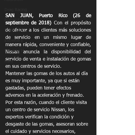
Drag Racing
SAN JUAN, Puerto Rico (26 de 
FORMULA E
septiembre de 2018)
 Con el propósito 
de ofrecer a los clientes más soluciones 
FORMULA 1
de servicio en un mismo lugar de 
Extreme E
manera rápida, conveniente y confiable, 
Extreme H
Nissan anuncia la disponibilidad del 
servicio de venta e instalación de gomas 
Rally
en sus centros de servicio. 
Mantener las gomas de los autos al día 
es muy importante, ya que si están 
gastadas, pueden tener efectos 
adversos en la aceleración y frenado. 
Por esta razón, cuando el cliente visita 
un centro de servicio Nissan, los 
expertos verifican la condición y 
desgaste de las gomas, asesoran sobre 
el cuidado y servicios necesarios, 