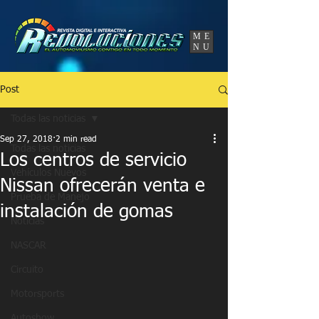
UA-86120834-3
ME
NU
Post
Todas las noticias
Sep 27, 2018
2 min read
Todas las noticias
Los centros de servicio
Vehículos Nuevos
Nissan ofrecerán venta e
Prueba de Manejo
instalación de gomas
Noticias
NASCAR
Circuito
Motorsports
Autoshow