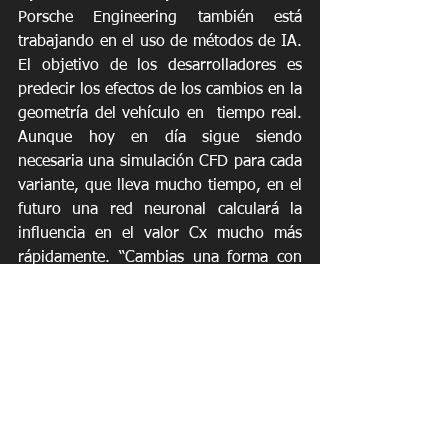
Porsche Engineering también está 
trabajando en el uso de métodos de IA. 
El objetivo de los desarrolladores es 
predecir los efectos de los cambios en la 
geometría del vehículo en  tiempo real. 
Aunque hoy en día sigue siendo 
necesaria una simulación CFD para cada 
variante, que lleva mucho tiempo, en el 
futuro una red neuronal calculará la 
influencia en el valor Cx mucho más 
rápidamente. “Cambias una forma con 
el ratón e inmediatamente ves lo que 
eso significa para la aerodinámica”, dijo 
Straub. “Ya hemos utilizado este método 
basado en IA para el perfil del alerón de 
un Porsche GT3”. El desarrollo del 
nuevo método continúa en colaboración 
con los expertos en IA de Porsche 