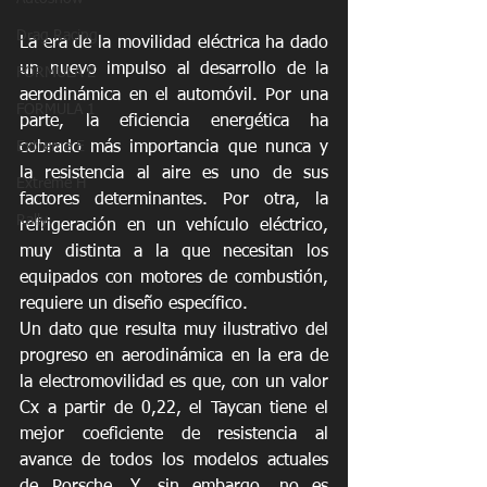
Drag Racing
La era de la movilidad eléctrica ha dado 
un nuevo impulso al desarrollo de la 
FORMULA E
aerodinámica en el automóvil. Por una 
FORMULA 1
parte, la eficiencia energética ha 
cobrado más importancia que nunca y 
Extreme E
la resistencia al aire es uno de sus 
Extreme H
factores determinantes. Por otra, la 
Rally
refrigeración en un vehículo eléctrico, 
muy distinta a la que necesitan los 
equipados con motores de combustión, 
requiere un diseño específico.
Un dato que resulta muy ilustrativo del 
progreso en aerodinámica en la era de 
la electromovilidad es que, con un valor 
Cx a partir de 0,22, el Taycan tiene el 
mejor coeficiente de resistencia al 
avance de todos los modelos actuales 
de Porsche. Y, sin embargo, no es 