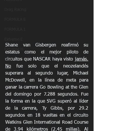
Drag Racing
FORMULA E
FORMULA 1
Extreme E
Shane van Gisbergen reafirmó su 
Extreme H
estatus como el mejor piloto de 
circuitos que NASCAR haya visto 
jamás.
Rally
No
 fue solo que el neozelandés 
superara al segundo lugar, Michael 
McDowell, en la línea de meta para 
ganar la carrera Go Bowling at the Glen 
del domingo por 7.288 segundos. Fue 
la forma en la que SVG superó al líder 
de la carrera, Ty Gibbs, por 29.2 
segundos en 18 vueltas en el circuito 
Watkins Glen International Road Course 
de 3.94 kilómetros (2.45 millas). Al 