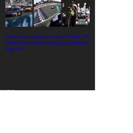
https://video.wixstatic.com/video/27f6d6_cd1
9ae293dd34c03ad217fce2cdf3155/1080p/mp
4/file.mp4
NASCAR