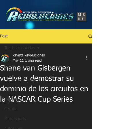
UA-86120834-3
ME
NU
Post
Todas las noticias
Revista Revoluciones
Todas las noticias
May 11
1 min read
Shane van Gisbergen
Vehículos Nuevos
vuelve a demostrar su
Prueba de Manejo
dominio de los circuitos en
Noticias
la NASCAR Cup Series
NASCAR
Circuito
Motorsports
Autoshow